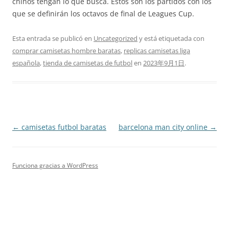
chinos tengan lo que busca. Estos son los partidos con los
que se definirán los octavos de final de Leagues Cup.
Esta entrada se publicó en
Uncategorized
y está etiquetada con
comprar camisetas hombre baratas
,
replicas camisetas liga
española
,
tienda de camisetas de futbol
en
2023年9月1日
.
Navegación
←
camisetas futbol baratas
barcelona man city online
→
de
entradas
Funciona gracias a WordPress