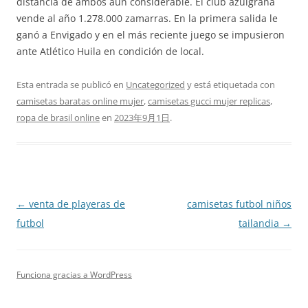
distancia de ambos aún considerable. El club azulgrana
vende al año 1.278.000 zamarras. En la primera salida le
ganó a Envigado y en el más reciente juego se impusieron
ante Atlético Huila en condición de local.
Esta entrada se publicó en
Uncategorized
y está etiquetada con
camisetas baratas online mujer
,
camisetas gucci mujer replicas
,
ropa de brasil online
en
2023年9月1日
.
Navegación
←
venta de playeras de
camisetas futbol niños
de
futbol
tailandia
→
entradas
Funciona gracias a WordPress