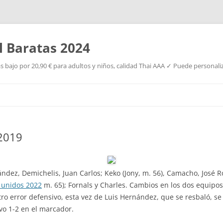
l Baratas 2024
s bajo por 20,90 € para adultos y niños, calidad Thai AAA ✓ Puede personaliz
Saltar
al
contenido
 2019
dez, Demichelis, Juan Carlos; Keko (Jony, m. 56), Camacho, José Ro
 unidos 2022
m. 65); Fornals y Charles. Cambios en los dos equipos 
ro error defensivo, esta vez de Luis Hernández, que se resbaló, se 
vo 1-2 en el marcador.