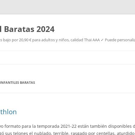
l Baratas 2024
s bajo por 20,90 € para adultos y niños, calidad Thai AAA ✓ Puede personaliz
Saltar
al
contenido
INFANTILES BARATAS
athlon
vo formato para la temporada 2021-22 están también disponibles d
olgó sus telones el nublado, terrible, rasgado por centellas, aturdid