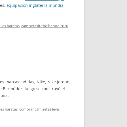
tes,
equipacion inglaterra mundial
iles baratas
,
camisetasfutbolbarata 2020
 marcas: adidas, Nike, Nike Jordan,
e Bermúdez, luego se construyó el
mona.
les baratas
,
comprar camisetas levis