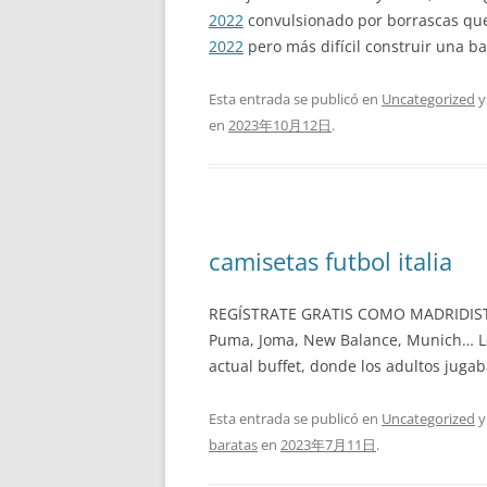
2022
convulsionado por borrascas que 
2022
pero más difícil construir una b
Esta entrada se publicó en
Uncategorized
y
en
2023年10月12日
.
camisetas futbol italia
REGÍSTRATE GRATIS COMO MADRIDISTA Y
Puma, Joma, New Balance, Munich… Lo 
actual buffet, donde los adultos juga
Esta entrada se publicó en
Uncategorized
y
baratas
en
2023年7月11日
.