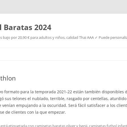
l Baratas 2024
s bajo por 20,90 € para adultos y niños, calidad Thai AAA ✓ Puede personaliz
Saltar
al
contenido
athlon
vo formato para la temporada 2021-22 están también disponibles d
olgó sus telones el nublado, terrible, rasgado por centellas, aturdid
venían empujando a la oscuridad. Será fácil satisfacer a los clien
ase de clientes con la que empezar.
 está etiquetada con
camisetas baratas oliver y benji
,
camisetas futbol infant