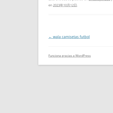
en
2023年10月12日
.
Navegación
←
wala camisetas futbol
de
entradas
Funciona gracias a WordPress