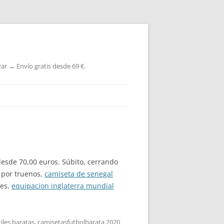
ar → Envío gratis desde 69 €.
esde 70,00 euros. Súbito, cerrando
o por truenos,
camiseta de senegal
tes,
equipacion inglaterra mundial
iles baratas
,
camisetasfutbolbarata 2020