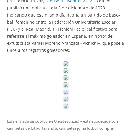
en el diario La Voz,
camiseta juventus 2022 23
quien
publicó una noticia el día 8 de diciembre de 1928
indicando que ese mismo día habría un partido de base-
ball femenino entre la Federación Universitaria Escolar
(FEU) y el Real Madrid. ↑ «Pichichi» es el calificativo para
referirse al máximo goleador en España, en honor del
exfutbolista Rafael Moreno Aranzadi «Pichichi», que poseía
unos altos registros goleadores.
Esta entrada se publicó en
Uncategorized
y está etiquetada con
camisetas de futbol tailandia
,
camisetas joma futbol
,
comprar