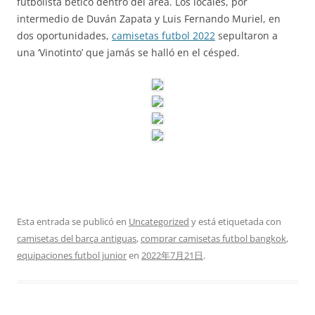
futbolista bético dentro del área. Los locales, por
intermedio de Duván Zapata y Luis Fernando Muriel, en
dos oportunidades,
camisetas futbol 2022
sepultaron a
una ‘Vinotinto’ que jamás se halló en el césped.
Esta entrada se publicó en
Uncategorized
y está etiquetada con
camisetas del barça antiguas
,
comprar camisetas futbol bangkok
,
equipaciones futbol junior
en
2022年7月21日
.