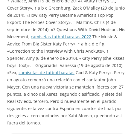
↑ Wallace, Amy (19 de enero de 2014). «Katy Perry’s GQ
Cover Story». ↑ a b c Greenburg, Zack O’Malley (29 de junio
de 2014). «How Katy Perry Became America’s Top Pop
Export: The Forbes Cover Story». ↑ Martins, Chris (4 de
septiembre de 2014). «7 Questions With David Hudson: His
Movement,
camisetas futbol baratas 2022
The Music &
Advice From Big Sister Katy Perry». ↑ a b c d e f g
«Correction to the interview with Chris Anokute». ↑
Spencer, Amy (6 de enero de 2010). «Katy Perry (she kisses
boys, too!)». ↑ Grigoriadis, Vanessa (19 de agosto de 2010).
«Sex,
camisetas de futbol baratas
God & Katy Perry». Perry
en agosto comenzó una relación con el cantautor John
Mayer. Con una nueva victoria se manteían líderes con 27
puntos, a cinco del Xerez, segundo clasificado, y siete del
Real Oviedo, tercero. Perdió nuevamente en el partido
siguiente, esta vez contra España en cuartos de final, por
dos goles a cero anotados por Xabi Alonso, quedando así
fuera del torneo.