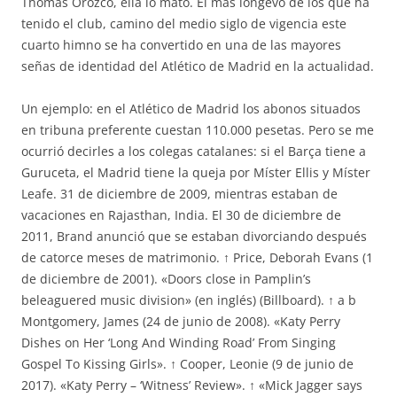
Thomas Orozco, ella lo mató. El más longevo de los que ha
tenido el club, camino del medio siglo de vigencia este
cuarto himno se ha convertido en una de las mayores
señas de identidad del Atlético de Madrid en la actualidad.
Un ejemplo: en el Atlético de Madrid los abonos situados
en tribuna preferente cuestan 110.000 pesetas. Pero se me
ocurrió decirles a los colegas catalanes: si el Barça tiene a
Guruceta, el Madrid tiene la queja por Míster Ellis y Míster
Leafe. 31 de diciembre de 2009, mientras estaban de
vacaciones en Rajasthan, India. El 30 de diciembre de
2011, Brand anunció que se estaban divorciando después
de catorce meses de matrimonio. ↑ Price, Deborah Evans (1
de diciembre de 2001). «Doors close in Pamplin’s
beleaguered music division» (en inglés) (Billboard). ↑ a b
Montgomery, James (24 de junio de 2008). «Katy Perry
Dishes on Her ‘Long And Winding Road’ From Singing
Gospel To Kissing Girls». ↑ Cooper, Leonie (9 de junio de
2017). «Katy Perry – ‘Witness’ Review». ↑ «Mick Jagger says