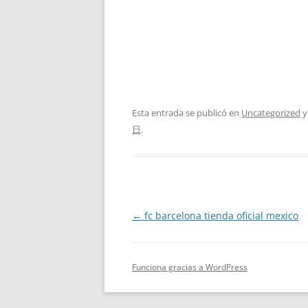
Esta entrada se publicó en
Uncategorized
y
日
.
Navegación
←
fc barcelona tienda oficial mexico
de
entradas
Funciona gracias a WordPress