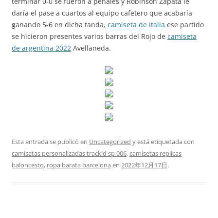
terminar 0-0 se fueron a penales y Robinson Zapata le
daría el pase a cuartos al equipo cafetero que acabaría
ganando 5-6 en dicha tanda,
camiseta de italia
ese partido
se hicieron presentes varios barras del Rojo de
camiseta
de argentina 2022
Avellaneda.
Esta entrada se publicó en
Uncategorized
y está etiquetada con
camisetas personalizadas trackid sp 006
,
camisetas replicas
baloncesto
,
ropa barata barcelona
en
2022年12月17日
.