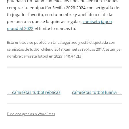
patadas a un balón con ellos los fines de semana. Puedes
comprar tu equipación Sevilla 2023 2024 con serigrafía de
tu jugador favorito, con tu nombre y apellido o el de la
persona a la que se la quieras regalar,
camiseta japon
mundial 2022
el límite lo marcas tú.
Esta entrada se publicó en
Uncategorized
y está etiquetada con
camisetas de futbol chileno 2018
,
camisetas replicas 2017
,
estampar
nombre camiseta futbol
en
2023年10月12日
.
Navegación
←
camisetas futbol replicas
camisetas futbol luanvi
→
de
entradas
Funciona gracias a WordPress