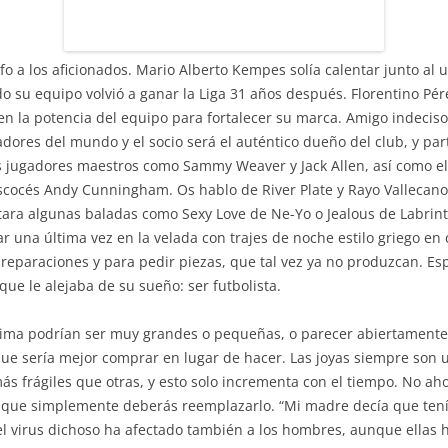
unfo a los aficionados. Mario Alberto Kempes solía calentar junto al u
do su equipo volvió a ganar la Liga 31 años después. Florentino Pér
en la potencia del equipo para fortalecer su marca. Amigo indeciso
dores del mundo y el socio será el auténtico dueño del club, y par
os jugadores maestros como Sammy Weaver y Jack Allen, así como e
escocés Andy Cunningham. Os hablo de River Plate y Rayo Vallecano
ara algunas baladas como Sexy Love de Ne-Yo o Jealous de Labrin
una última vez en la velada con trajes de noche estilo griego en co
 reparaciones y para pedir piezas, que tal vez ya no produzcan. E
ue le alejaba de su sueño: ser futbolista.
tima podrían ser muy grandes o pequeñas, o parecer abiertamente s
 que sería mejor comprar en lugar de hacer. Las joyas siempre so
más frágiles que otras, y esto solo incrementa con el tiempo. No aho
a que simplemente deberás reemplazarlo. “Mi madre decía que tenía
 el virus dichoso ha afectado también a los hombres, aunque ella