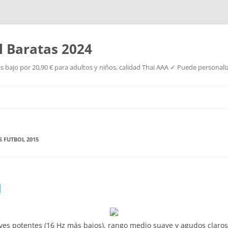
l Baratas 2024
s bajo por 20,90 € para adultos y niños, calidad Thai AAA ✓ Puede personaliz
Saltar
al
contenido
 FUTBOL 2015
l
ves potentes (16 Hz más bajos), rango medio suave y agudos claro