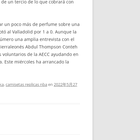
 de un tercio de lo que cobrará con
har un poco más de perfume sobre una
tó al Valladolid por 1 a 0. Aunque la
 número una amplia entrevista con el
o sierraleonés Abdul Thompson Conteh
ás voluntarios de la AECC ayudando en
a. Este miércoles ha arrancado la
ka
,
camisetas replicas nba
en
2022年5月27