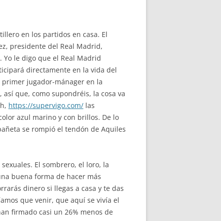
tillero en los partidos en casa. El
ez, presidente del Real Madrid,
. Yo le digo que el Real Madrid
ticipará directamente en la vida del
l primer jugador-mánager en la
, así que, como supondréis, la cosa va
th,
https://supervigo.com/
las
lor azul marino y con brillos. De lo
spañeta se rompió el tendón de Aquiles
exuales. El sombrero, el loro, la
n una buena forma de hacer más
rrarás dinero si llegas a casa y te das
mos que venir, que aquí se vivía el
s han firmado casi un 26% menos de