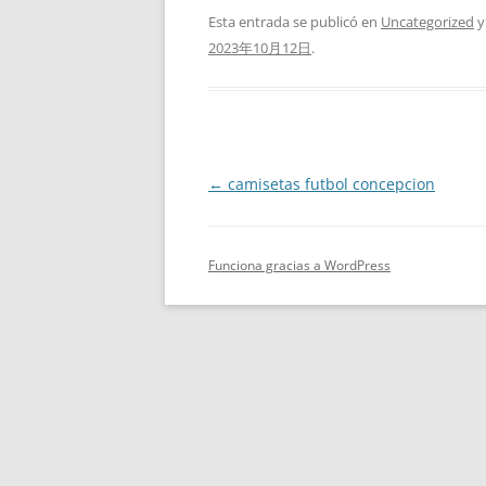
Esta entrada se publicó en
Uncategorized
y
2023年10月12日
.
Navegación
←
camisetas futbol concepcion
de
entradas
Funciona gracias a WordPress