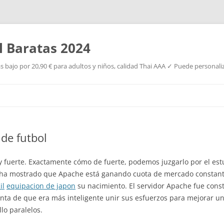
l Baratas 2024
s bajo por 20,90 € para adultos y niños, calidad Thai AAA ✓ Puede personaliz
Saltar
al
contenido
 de futbol
y fuerte. Exactamente cómo de fuerte, podemos juzgarlo por el es
ha mostrado que Apache está ganando cuota de mercado constante
il
equipacion de japon
su nacimiento. El servidor Apache fue con
nta de que era más inteligente unir sus esfuerzos para mejorar u
lo paralelos.