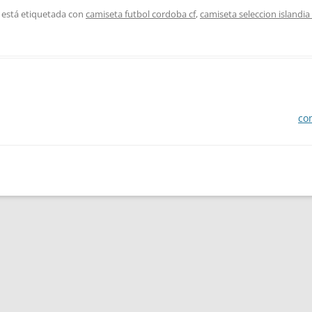
 está etiquetada con
camiseta futbol cordoba cf
,
camiseta seleccion islandia
co