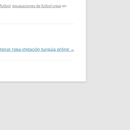
 futbol
,
equipaciones de futbol crear
en
mprar ropa imitación turquía online
→