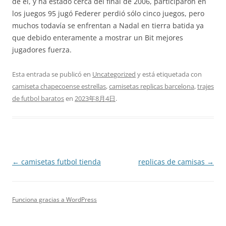
de él, y ha estado cerca del final de 2006, participaron en
los juegos 95 jugó Federer perdió sólo cinco juegos, pero
muchos todavía se enfrentan a Nadal en tierra batida ya
que debido enteramente a mostrar un Bit mejores
jugadores fuerza.
Esta entrada se publicó en
Uncategorized
y está etiquetada con
camiseta chapecoense estrellas
,
camisetas replicas barcelona
,
trajes
de futbol baratos
en
2023年8月4日
.
Navegación
←
camisetas futbol tienda
replicas de camisas
→
de
entradas
Funciona gracias a WordPress