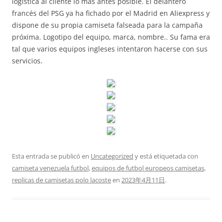
logística al cliente lo más antes posible. El delantero
francés del PSG ya ha fichado por el Madrid en Aliexpress y
dispone de su propia camiseta falseada para la campaña
próxima. Logotipo del equipo, marca, nombre.. Su fama era
tal que varios equipos ingleses intentaron hacerse con sus
servicios.
Esta entrada se publicó en
Uncategorized
y está etiquetada con
camiseta venezuela futbol
,
equipos de futbol europeos camisetas
,
replicas de camisetas polo lacoste
en
2023年4月11日
.