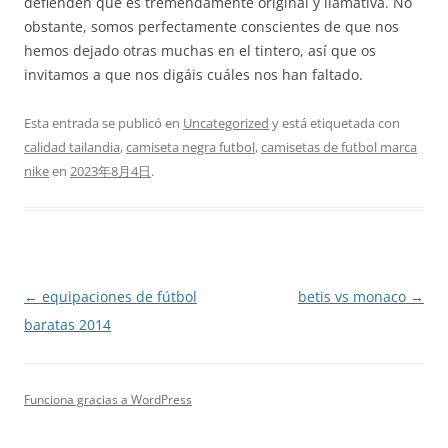
defienden que es tremendamente original y llamativa. No
obstante, somos perfectamente conscientes de que nos
hemos dejado otras muchas en el tintero, así que os
invitamos a que nos digáis cuáles nos han faltado.
Esta entrada se publicó en
Uncategorized
y está etiquetada con
calidad tailandia
,
camiseta negra futbol
,
camisetas de futbol marca
nike
en
2023年8月4日
.
Navegación
←
equipaciones de fútbol
betis vs monaco
→
de
baratas 2014
entradas
Funciona gracias a WordPress