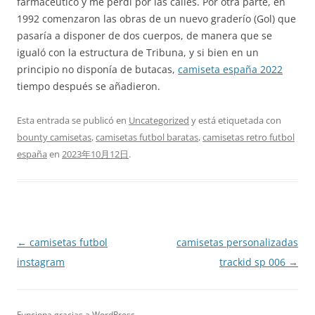
farmacéutico y me perdí por las calles. Por otra parte, en
1992 comenzaron las obras de un nuevo graderío (Gol) que
pasaría a disponer de dos cuerpos, de manera que se
igualó con la estructura de Tribuna, y si bien en un
principio no disponía de butacas,
camiseta españa 2022
tiempo después se añadieron.
Esta entrada se publicó en
Uncategorized
y está etiquetada con
bounty camisetas
,
camisetas futbol baratas
,
camisetas retro futbol
españa
en
2023年10月12日
.
Navegación
←
camisetas futbol
camisetas personalizadas
de
instagram
trackid sp 006
→
entradas
Funciona gracias a WordPress