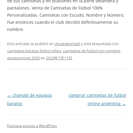
de sus camisetas y en ocasiones en la parte delantera y
pantalones. Venta de Camisetas de Fútbol 100%
Personalizadas. Camisetas con Escudo, Nombre y Número.
Fue entonces cuando el club decidió definitivamente su
nombre.
Esta entrada se publicó en
Uncategorized
y está etiquetada con
camisetas baratas futbol niños
,
camisetas de futbol con nombre
,
equipaciones 2020
en
2023年7月11日
.
Navegación
←
chandal de equipos
comprar camisetas de futbol
de
baratos
online argentina
→
entradas
Funciona gracias a WordPress