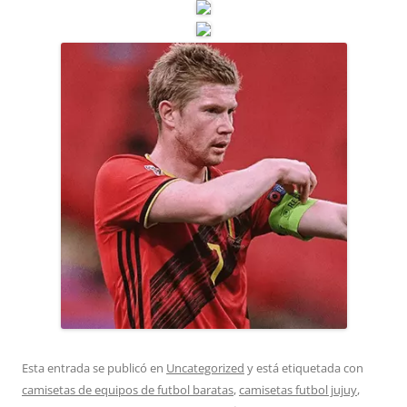
Esta entrada se publicó en
Uncategorized
y está etiquetada con
camisetas de equipos de futbol baratas
,
camisetas futbol jujuy
,