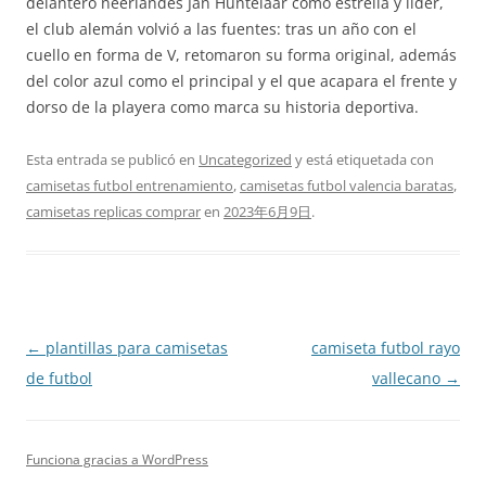
delantero neerlandés Jan Huntelaar como estrella y líder,
el club alemán volvió a las fuentes: tras un año con el
cuello en forma de V, retomaron su forma original, además
del color azul como el principal y el que acapara el frente y
dorso de la playera como marca su historia deportiva.
Esta entrada se publicó en
Uncategorized
y está etiquetada con
camisetas futbol entrenamiento
,
camisetas futbol valencia baratas
,
camisetas replicas comprar
en
2023年6月9日
.
Navegación
←
plantillas para camisetas
camiseta futbol rayo
de
de futbol
vallecano
→
entradas
Funciona gracias a WordPress