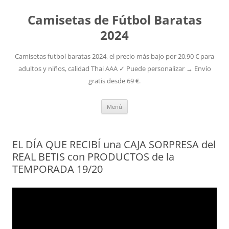
Camisetas de Fútbol Baratas
2024
Camisetas futbol baratas 2024, el precio más bajo por 20,90 € para
adultos y niños, calidad Thai AAA ✓ Puede personalizar → Envío
gratis desde 69 €.
Saltar
Menú
al
contenido
EL DÍA QUE RECIBÍ una CAJA SORPRESA del
REAL BETIS con PRODUCTOS de la
TEMPORADA 19/20