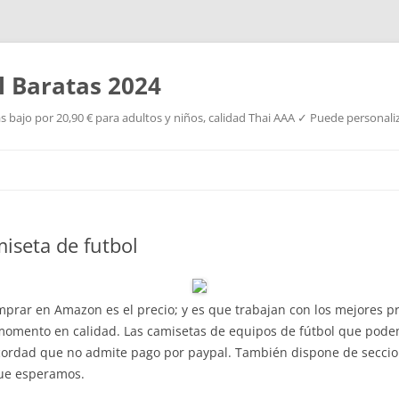
l Baratas 2024
s bajo por 20,90 € para adultos y niños, calidad Thai AAA ✓ Puede personaliz
Saltar
al
contenido
iseta de futbol
mprar en Amazon es el precio; y es que trabajan con los mejores p
n momento en calidad. Las camisetas de equipos de fútbol que pod
Recordad que no admite pago por paypal. También dispone de secci
ue esperamos.