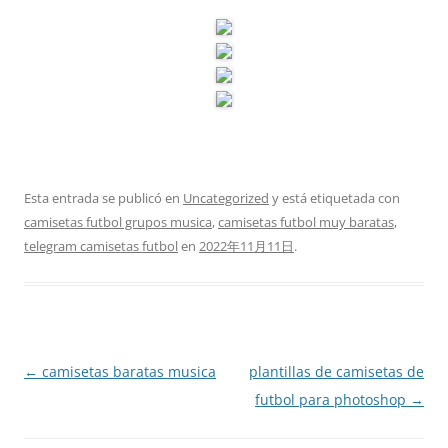
Esta entrada se publicó en
Uncategorized
y está etiquetada con
camisetas futbol grupos musica
,
camisetas futbol muy baratas
,
telegram camisetas futbol
en
2022年11月11日
.
Navegación
←
camisetas baratas musica
plantillas de camisetas de
de
futbol para photoshop
→
entradas