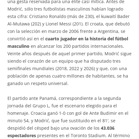
una gesta reservada para una élite casi mítica. Antes de
Modrić, sólo tres futbolistas masculinos habían logrado
esta cifra: Cristiano Ronaldo (más de 230), el kuwaití Bader
Al-Mutawa (202) y Lionel Messi (201)
. El croata, que debutó
con la selección en marzo de 2006 frente a Argentina, se
convirtió así en el
cuarto jugador en la historia del fútbol
masculino
en alcanzar los 200 partidos internacionales
.
Veinte años después de aquel primer partido, Modrić sigue
siendo el corazón de un equipo que ha disputado tres
semifinales mundiales (2018, 2022 y 2026) y que, con una
población de apenas cuatro millones de habitantes, se ha
ganado un respeto universal
.
El partido ante Panamá, correspondiente a la segunda
jornada del Grupo L, fue el escenario elegido para el
homenaje. Croacia ganó 1-0 con gol de Ante Budimir en el
minuto 54
, y Modrić, que fue sustituido en el 81′, se
despidió del césped bajo una ovación de los
43.036
espectadores
presentes en el Toronto Stadium
. Al término