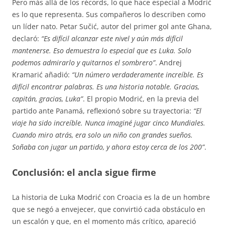
Pero más allá de los récords, lo que hace especial a Modrić
es lo que representa. Sus compañeros lo describen como
un líder nato. Petar Sučić, autor del primer gol ante Ghana,
declaró:
“Es difícil alcanzar este nivel y aún más difícil
mantenerse. Eso demuestra lo especial que es Luka. Solo
podemos admirarlo y quitarnos el sombrero”
. Andrej
Kramarić añadió:
“Un número verdaderamente increíble. Es
difícil encontrar palabras. Es una historia notable. Gracias,
capitán, gracias, Luka”
. El propio Modrić, en la previa del
partido ante Panamá, reflexionó sobre su trayectoria:
“El
viaje ha sido increíble. Nunca imaginé jugar cinco Mundiales.
Cuando miro atrás, era solo un niño con grandes sueños.
Soñaba con jugar un partido, y ahora estoy cerca de los 200”
.
Conclusión: el ancla sigue firme
La historia de Luka Modrić con Croacia es la de un hombre
que se negó a envejecer, que convirtió cada obstáculo en
un escalón y que, en el momento más crítico, apareció