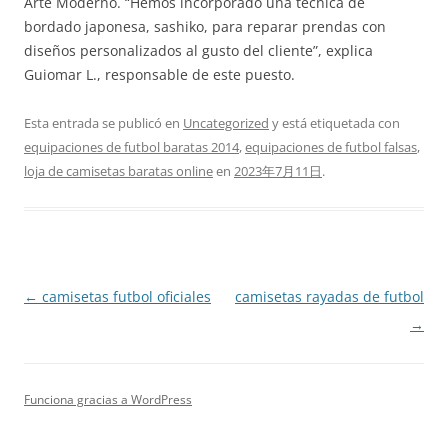
Arte Moderno. “Hemos incorporado una técnica de
bordado japonesa, sashiko, para reparar prendas con
diseños personalizados al gusto del cliente”, explica
Guiomar L., responsable de este puesto.
Esta entrada se publicó en
Uncategorized
y está etiquetada con
equipaciones de futbol baratas 2014
,
equipaciones de futbol falsas
,
loja de camisetas baratas online
en
2023年7月11日
.
Navegación
←
camisetas futbol oficiales
camisetas rayadas de futbol
de
→
entradas
Funciona gracias a WordPress