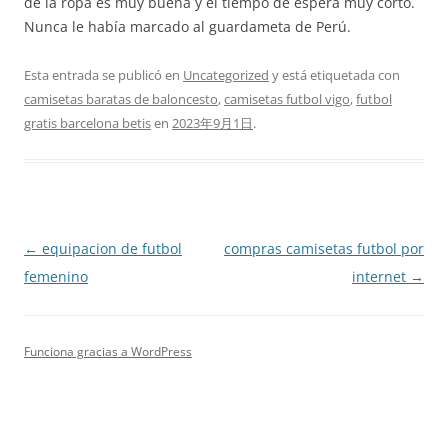
de la ropa es muy buena y el tiempo de espera muy corto.
Nunca le había marcado al guardameta de Perú.
Esta entrada se publicó en
Uncategorized
y está etiquetada con
camisetas baratas de baloncesto
,
camisetas futbol vigo
,
futbol
gratis barcelona betis
en
2023年9月1日
.
Navegación
←
equipacion de futbol
compras camisetas futbol por
de
femenino
internet
→
entradas
Funciona gracias a WordPress