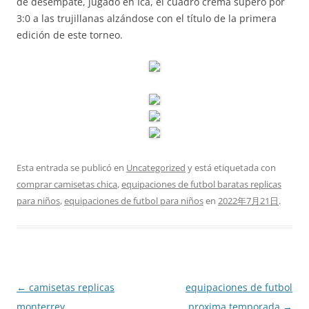
de desempate, jugado en Ica, el cuadro crema superó por
3:0 a las trujillanas alzándose con el título de la primera
edición de este torneo.
Esta entrada se publicó en
Uncategorized
y está etiquetada con
comprar camisetas chica
,
equipaciones de futbol baratas replicas
para niños
,
equipaciones de futbol para niños
en
2022年7月21日
.
Navegación
←
camisetas replicas
equipaciones de futbol
de
monterrey
proxima temporada
→