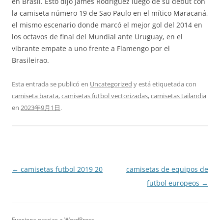
en Brasil. Esto dijo James Rodríguez luego de su debut con
la camiseta número 19 de Sao Paulo en el mítico Maracaná,
el mismo escenario donde marcó el mejor gol del 2014 en
los octavos de final del Mundial ante Uruguay, en el
vibrante empate a uno frente a Flamengo por el
Brasileirao.
Esta entrada se publicó en
Uncategorized
y está etiquetada con
camiseta barata
,
camisetas futbol vectorizadas
,
camisetas tailandia
en
2023年9月1日
.
Navegación
←
camisetas futbol 2019 20
camisetas de equipos de
de
futbol europeos
→
entradas
Funciona gracias a WordPress