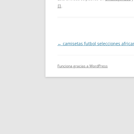
日
.
Navegación
←
camisetas futbol selecciones africa
de
entradas
Funciona gracias a WordPress