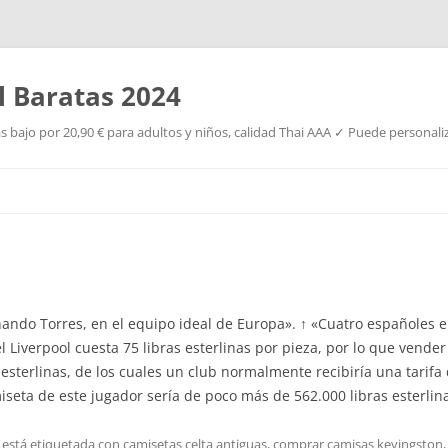
l Baratas 2024
s bajo por 20,90 € para adultos y niños, calidad Thai AAA ✓ Puede personaliz
Saltar
al
contenido
nando Torres, en el equipo ideal de Europa». ↑ «Cuatro españoles e
el Liverpool cuesta 75 libras esterlinas por pieza, por lo que vende
s esterlinas, de los cuales un club normalmente recibiría una tarifa 
miseta de este jugador sería de poco más de 562.000 libras esterlina
 está etiquetada con
camisetas celta antiguas
,
comprar camisas kevingston