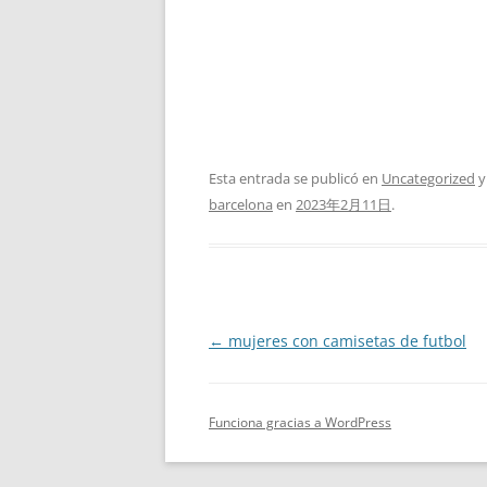
Esta entrada se publicó en
Uncategorized
y
barcelona
en
2023年2月11日
.
Navegación
←
mujeres con camisetas de futbol
de
entradas
Funciona gracias a WordPress