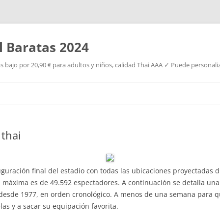
l Baratas 2024
s bajo por 20,90 € para adultos y niños, calidad Thai AAA ✓ Puede personaliz
Saltar
al
contenido
 thai
uguración final del estadio con todas las ubicaciones proyectadas 
máxima es de 49.592 espectadores. A continuación se detalla una t
 desde 1977, en orden cronológico. A menos de una semana para que
as y a sacar su equipación favorita.