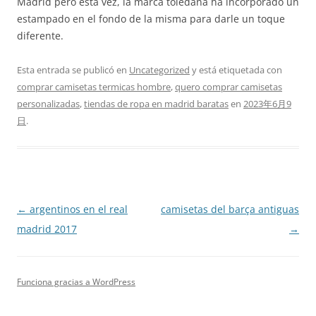
Madrid pero esta vez, la marca toledana ha incorporado un
estampado en el fondo de la misma para darle un toque
diferente.
Esta entrada se publicó en
Uncategorized
y está etiquetada con
comprar camisetas termicas hombre
,
quero comprar camisetas
personalizadas
,
tiendas de ropa en madrid baratas
en
2023年6月9
日
.
Navegación
←
argentinos en el real
camisetas del barça antiguas
de
madrid 2017
→
entradas
Funciona gracias a WordPress