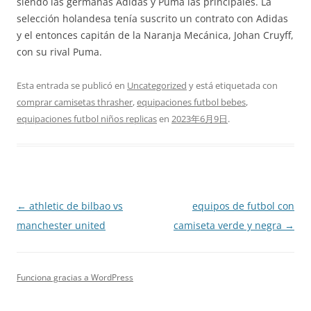
siendo las germanas Adidas y Puma las principales. La
selección holandesa tenía suscrito un contrato con Adidas
y el entonces capitán de la Naranja Mecánica, Johan Cruyff,
con su rival Puma.
Esta entrada se publicó en
Uncategorized
y está etiquetada con
comprar camisetas thrasher
,
equipaciones futbol bebes
,
equipaciones futbol niños replicas
en
2023年6月9日
.
Navegación
←
athletic de bilbao vs
equipos de futbol con
de
manchester united
camiseta verde y negra
→
entradas
Funciona gracias a WordPress