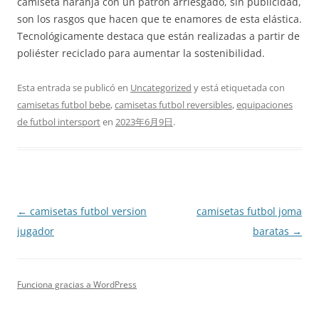
camiseta naranja con un patrón arriesgado, sin publicidad,
son los rasgos que hacen que te enamores de esta elástica.
Tecnológicamente destaca que están realizadas a partir de
poliéster reciclado para aumentar la sostenibilidad.
Esta entrada se publicó en
Uncategorized
y está etiquetada con
camisetas futbol bebe
,
camisetas futbol reversibles
,
equipaciones
de futbol intersport
en
2023年6月9日
.
Navegación
←
camisetas futbol version
camisetas futbol joma
de
jugador
baratas
→
entradas
Funciona gracias a WordPress