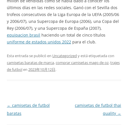
millón de vendidas como se había dado a conocer los
últimos días en las redes sociales. Ganó con el Sevilla dos
trofeos consecutivos de la Liga Europa de la UEFA (2005/06
y 2006/07), una Supercopa de Europa (2006), una Copa del
Rey (2006/07), y una Supercopa de España (2007),
equipacion brasil
haciendo un total de cinco títulos
uniforme de estados unidos 2022
para el club.
Esta entrada se publicó en
Uncategorized
y está etiquetada con
camisetas baratas de marca
,
comprar camisetas mago de oz
,
trajes
de futbol
en
2023年10月12日
.
Navegación
←
camisetas de futbol
camisetas de futbol thai
de
baratas
quality
→
entradas