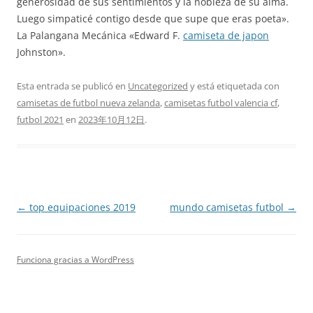
generosidad de sus sentimientos y la nobleza de su alma.
Luego simpaticé contigo desde que supe que eras poeta».
La Palangana Mecánica «Edward F.
camiseta de japon
Johnston».
Esta entrada se publicó en
Uncategorized
y está etiquetada con
camisetas de futbol nueva zelanda
,
camisetas futbol valencia cf
,
futbol 2021
en
2023年10月12日
.
Navegación
←
top equipaciones 2019
mundo camisetas futbol
→
de
entradas
Funciona gracias a WordPress