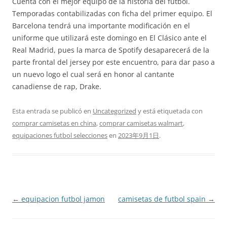
Cuenta con el mejor equipo de la historia del fútbol.
Temporadas contabilizadas con ficha del primer equipo. El
Barcelona tendrá una importante modificación en el
uniforme que utilizará este domingo en El Clásico ante el
Real Madrid, pues la marca de Spotify desaparecerá de la
parte frontal del jersey por este encuentro, para dar paso a
un nuevo logo el cual será en honor al cantante
canadiense de rap, Drake.
Esta entrada se publicó en
Uncategorized
y está etiquetada con
comprar camisetas en china
,
comprar camisetas walmart
,
equipaciones futbol selecciones
en
2023年9月1日
.
Navegación
←
equipacion futbol jamon
camisetas de futbol spain
→
de