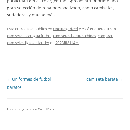
publicidad del astro argentino. Spreadshirt imprime una
gran selección de ropa personalizada, como camisetas,
sudaderas y mucho más.
Esta entrada se publicó en
Uncategorized
y está etiquetada con
camiseta nicaragua futbol
,
camisetas baratas chinas
,
comprar
camisetas liga santander
en
2023年8月4日
.
Navegación
←
uniformes de futbol
camiseta barata
→
de
baratos
entradas
Funciona gracias a WordPress