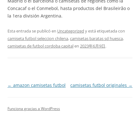
Madrid o el Barcelona o camisetas de regiones como la
Concacaf o el Conmebol, hasta productos del Brasileirão o
la 1era división Argentina.
Esta entrada se publicó en
Uncategorized
y está etiquetada con
camiseta futbol seleccion chilena
,
camisetas baratas sd huesca
,
camisetas de futbol cordoba capital
en
2023年6月9日
.
Navegación
←
amazon camisetas futbol
camisetas futbol originales
→
de
entradas
Funciona gracias a WordPress