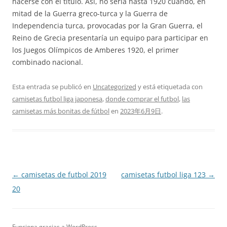
hacerse con el título. Así, no sería hasta 1920 cuando, en
mitad de la Guerra greco-turca y la Guerra de
Independencia turca, provocadas por la Gran Guerra, el
Reino de Grecia presentaría un equipo para participar en
los Juegos Olímpicos de Amberes 1920, el primer
combinado nacional.
Esta entrada se publicó en
Uncategorized
y está etiquetada con
camisetas futbol liga japonesa
,
donde comprar el futbol
,
las
camisetas más bonitas de fútbol
en
2023年6月9日
.
Navegación
←
camisetas de futbol 2019
camisetas futbol liga 123
→
de
20
entradas
Funciona gracias a WordPress