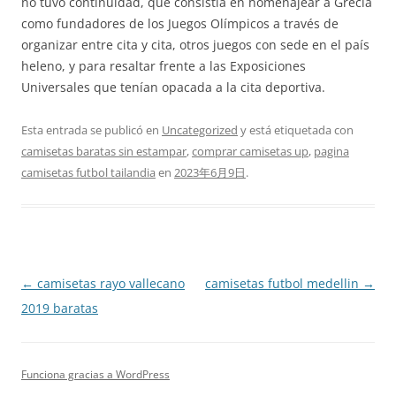
no tuvo continuidad, que consistía en homenajear a Grecia
como fundadores de los Juegos Olímpicos a través de
organizar entre cita y cita, otros juegos con sede en el país
heleno, y para resaltar frente a las Exposiciones
Universales que tenían opacada a la cita deportiva.
Esta entrada se publicó en
Uncategorized
y está etiquetada con
camisetas baratas sin estampar
,
comprar camisetas up
,
pagina
camisetas futbol tailandia
en
2023年6月9日
.
Navegación
←
camisetas rayo vallecano
camisetas futbol medellin
→
de
2019 baratas
entradas
Funciona gracias a WordPress