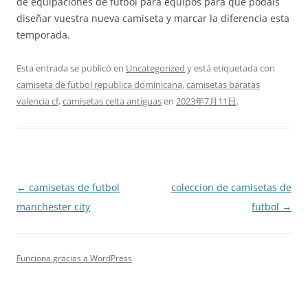
de equipaciones de fútbol para equipos para que podáis
diseñar vuestra nueva camiseta y marcar la diferencia esta
temporada.
Esta entrada se publicó en
Uncategorized
y está etiquetada con
camiseta de futbol republica dominicana
,
camisetas baratas
valencia cf
,
camisetas celta antiguas
en
2023年7月11日
.
Navegación
←
camisetas de futbol
coleccion de camisetas de
de
manchester city
futbol
→
entradas
Funciona gracias a WordPress