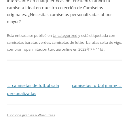
interesante en cualquier ocasión. Encuentra ahora tu
camiseta ideal en nuestra colección de Camisetas
originales. ¿Necesitas camisetas personalizadas al por
mayor?
Esta entrada se publicó en
Uncategorized
y está etiquetada con
camisetas baratas verdes
,
camisetas de futbol baratas celta de vigo
,
comprar ropa imitación turquía online
en
2023年7月11日
.
Navegación
←
camisetas de futbol sala
camisetas futbol jimmy
→
de
personalizadas
entradas
Funciona gracias a WordPress