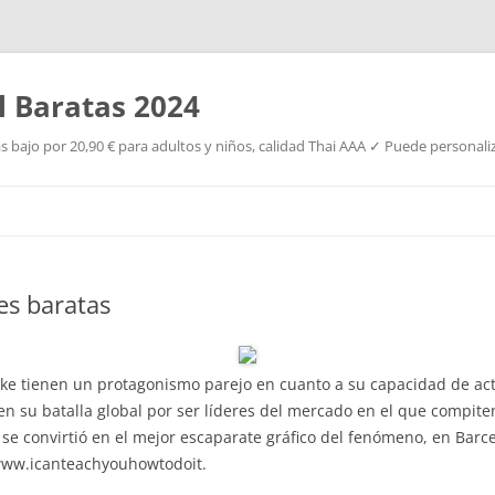
l Baratas 2024
s bajo por 20,90 € para adultos y niños, calidad Thai AAA ✓ Puede personaliz
Saltar
al
contenido
les baratas
ke tienen un protagonismo parejo en cuanto a su capacidad de acti
en su batalla global por ser líderes del mercado en el que compite
s, se convirtió en el mejor escaparate gráfico del fenómeno, en Bar
 www.icanteachyouhowtodoit.