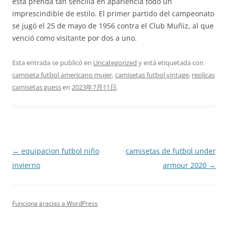
esta prenda tan sencilla en apariencia todo un
imprescindible de estilo. El primer partido del campeonato
se jugó el 25 de mayo de 1956 contra el Club Muñiz, al que
venció como visitante por dos a uno.
Esta entrada se publicó en
Uncategorized
y está etiquetada con
camiseta futbol americano mujer
,
camisetas futbol vintage
,
replicas
camisetas guess
en
2023年7月11日
.
Navegación
←
equipacion futbol niño
camisetas de futbol under
de
invierno
armour 2020
→
entradas
Funciona gracias a WordPress