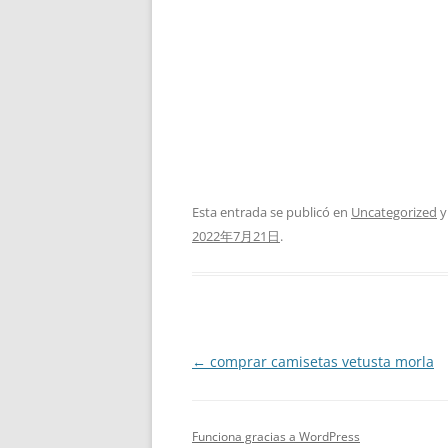
Esta entrada se publicó en
Uncategorized
y
2022年7月21日
.
Navegación
←
comprar camisetas vetusta morla
de
entradas
Funciona gracias a WordPress