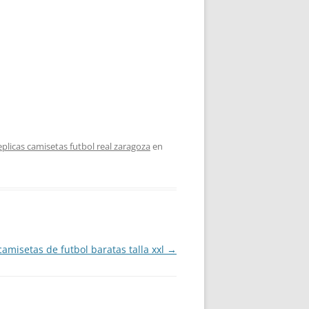
eplicas camisetas futbol real zaragoza
en
camisetas de futbol baratas talla xxl
→