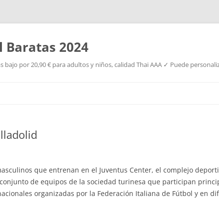
l Baratas 2024
s bajo por 20,90 € para adultos y niños, calidad Thai AAA ✓ Puede personaliz
Saltar
al
contenido
lladolid
masculinos que entrenan en el Juventus Center, el complejo deport
el conjunto de equipos de la sociedad turinesa que participan princ
nacionales organizadas por la Federación Italiana de Fútbol y en di