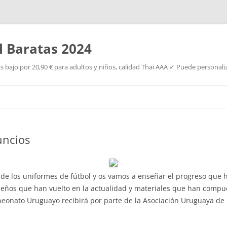
l Baratas 2024
s bajo por 20,90 € para adultos y niños, calidad Thai AAA ✓ Puede personaliz
Saltar
al
contenido
uncios
de los uniformes de fútbol y os vamos a enseñar el progreso que 
eños que han vuelto en la actualidad y materiales que han compue
eonato Uruguayo recibirá por parte de la Asociación Uruguaya de F