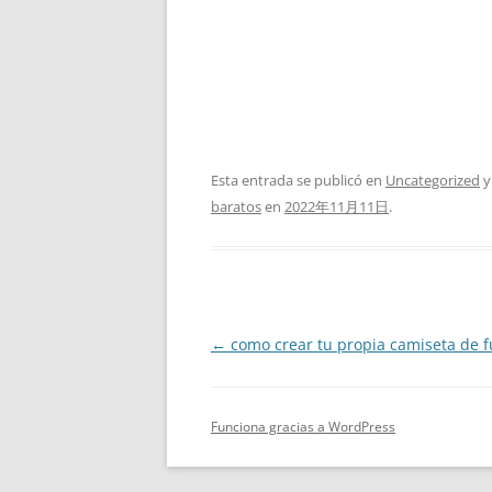
Esta entrada se publicó en
Uncategorized
y
baratos
en
2022年11月11日
.
Navegación
←
como crear tu propia camiseta de f
de
entradas
Funciona gracias a WordPress