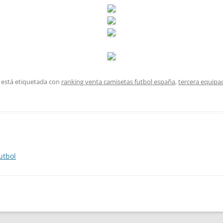
 está etiquetada con
ranking venta camisetas futbol españa
,
tercera equipa
utbol