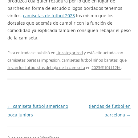
produzca cualquier rozadura por lo que en lugar de
parches en forma de escudo o logos bordados tenemos
vinilos,
camisetas de futbol 2023
los mismo que los
dorsales que además de cumplir con la función de
comodidad ya explicada también consiguen rebajar el peso
de la camiseta.
Esta entrada se publicó en
Uncategorized
y está etiquetada con
camisetas baratas impresion
,
camisetas futbol niños baratas
,
que
llevan los futbolistas debajo de la camiseta
en
2023年10月12日
.
Navegación
←
camiseta futbol americano
tiendas de futbol en
de
boca juniors
barcelona
→
entradas
Funciona gracias a WordPress