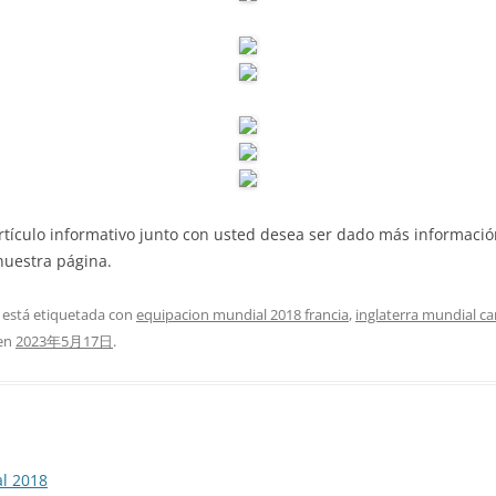
rtículo informativo junto con usted desea ser dado más informaci
nuestra página.
 está etiquetada con
equipacion mundial 2018 francia
,
inglaterra mundial c
en
2023年5月17日
.
l 2018