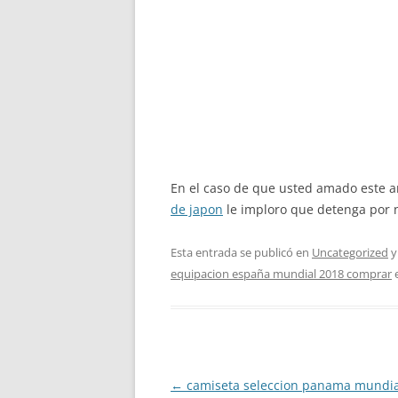
En el caso de que usted amado este a
de japon
le imploro que detenga por 
Esta entrada se publicó en
Uncategorized
y
equipacion españa mundial 2018 comprar
Navegación
←
camiseta seleccion panama mundia