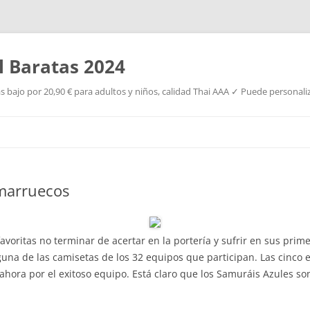
l Baratas 2024
s bajo por 20,90 € para adultos y niños, calidad Thai AAA ✓ Puede personaliz
Saltar
al
contenido
marruecos
avoritas no terminar de acertar en la portería y sufrir en sus prim
na de las camisetas de los 32 equipos que participan. Las cinco est
ahora por el exitoso equipo. Está claro que los Samuráis Azules so