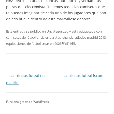
NBA Retro son unas históricas, auténticas y verdaderas
piezas de coleccionista. Tenemos todas las camisetas que
te puedas imaginar de cada uno de los jugadores que han
dejado huella dentro de este maravilloso deporte.
Esta entrada se publicó en
Uncategorized
y está etiquetada con
camisetas de fútbol oficiales baratas
,
chandal atletico madrid 2013
,
equipaciones de futbol crear
en
2023年6月9日
.
Navegación
←
camisetas futbol real
camisetas futbol forum
→
de
madrid
entradas
Funciona gracias a WordPress